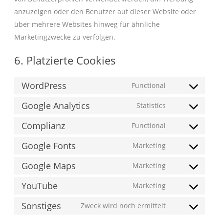
anzuzeigen oder den Benutzer auf dieser Website oder
über mehrere Websites hinweg für ähnliche
Marketingzwecke zu verfolgen.
6. Platzierte Cookies
WordPress
Functional
Consent
to
Google Analytics
Statistics
Consent
service
to
Complianz
Functional
wordpress
Consent
service
to
Google Fonts
Marketing
google-
Consent
service
analytics
to
Google Maps
Marketing
complianz
Consent
service
to
YouTube
Marketing
google-
Consent
service
fonts
to
Sonstiges
Zweck wird noch ermittelt
google-
Consent
service