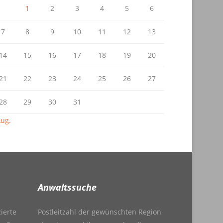
1
2
3
4
5
6
7
8
9
10
11
12
13
14
15
16
17
18
19
20
21
22
23
24
25
26
27
28
29
30
31
Aug.
Anwaltssuche
zierte
Postleitzahl der gewünschten Region