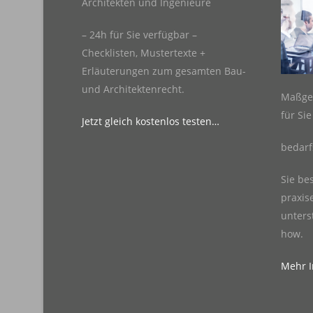
Architekten und Ingenieure
– 24h für Sie verfügbar –
Checklisten, Mustertexte +
Erläuterungen zum gesamten Bau-
und Architektenrecht.
Maßge
für Si
Jetzt gleich kostenlos testen…
bedarf
Sie be
praxis
unters
how.
Mehr In