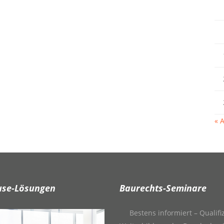
« 
use-Lösungen
Baurechts-Seminare
Bestens informiert – Qualifi