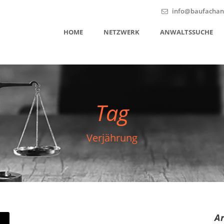
info@baufachanw
HOME
NETZWERK
ANWALTSSUCHE
Tag
Verjährung
A