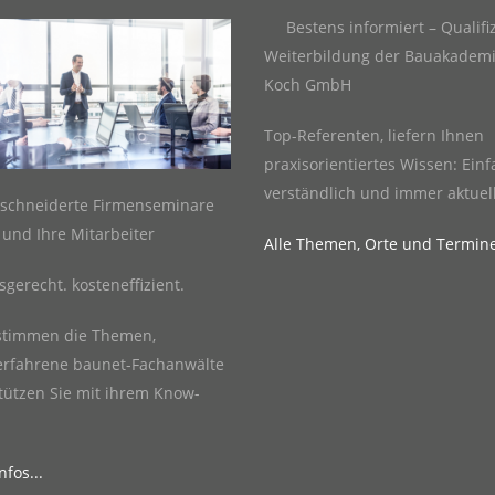
Bestens informiert – Qualifi
Weiterbildung der Bauakademi
Koch GmbH
Top-Referenten, liefern Ihnen
praxisorientiertes Wissen: Einf
verständlich und immer aktuell
schneiderte Firmenseminare
e und Ihre Mitarbeiter
Alle Themen, Orte und Termin
sgerecht. kosteneffizient.
stimmen die Themen,
erfahrene baunet-Fachanwälte
tützen Sie mit ihrem Know-
fos...