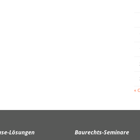
« O
use-Lösungen
Baurechts-Seminare