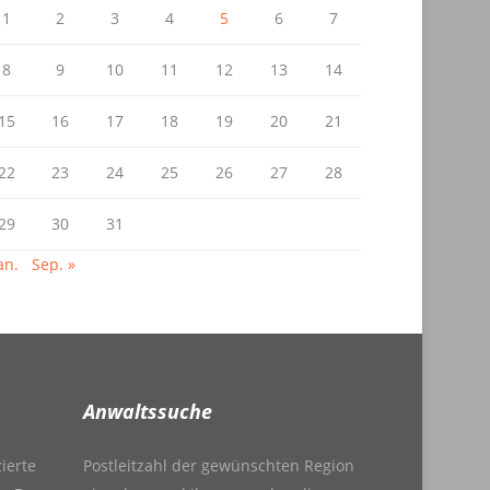
1
2
3
4
5
6
7
8
9
10
11
12
13
14
15
16
17
18
19
20
21
22
23
24
25
26
27
28
29
30
31
an.
Sep. »
Anwaltssuche
zierte
Postleitzahl der gewünschten Region