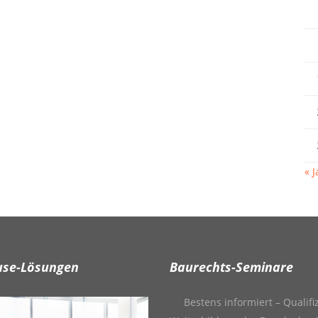
« J
use-Lösungen
Baurechts-Seminare
Bestens informiert – Qualifi