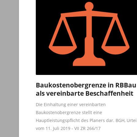
Baukostenobergrenze in RBBau
als vereinbarte Beschaffenheit
Die Einhaltung einer vereinbarten
Baukostenobergrenze stellt eine
Hauptleistungspflicht des Planers dar. BGH, Urtei
vom 11. Juli 2019 - VII ZR 266/17