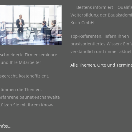
Bestens informiert – Qualifi
Weiterbildung der Bauakademi
Koch GmbH
Top-Referenten, liefern Ihnen
praxisorientiertes Wissen: Einf
verständlich und immer aktuell
schneiderte Firmenseminare
e und Ihre Mitarbeiter
Alle Themen, Orte und Termin
sgerecht. kosteneffizient.
stimmen die Themen,
erfahrene baunet-Fachanwälte
tützen Sie mit ihrem Know-
fos...