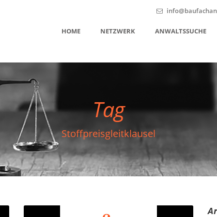
info@baufachanw
HOME
NETZWERK
ANWALTSSUCHE
Tag
Stoffpreisgleitklausel
A