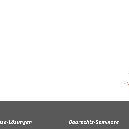
« O
use-Lösungen
Baurechts-Seminare